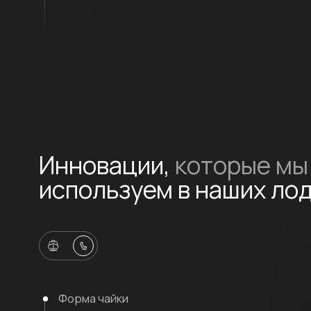
Съемочная команда компании Север отправилась в гости к Дмитрию - 
аэролодки Север Фантом 750 в Выборге.
О нас
созданные лучшими специалистам
1500+
22
Построено единиц
Модели лодок