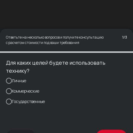
Легкость
Простота и легкость в
использовании наших лодок
Ответьте на несколько вопросов и получите консультацию
1/3
с расчетом стоимости под ваши требования
Для каких целей будете использовать
технику?
Личные
Коммерческие
Государственные
Инновации,
которые мы
используем в наших лодках