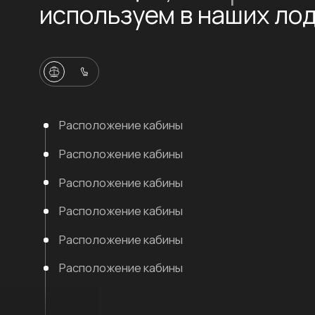
Съемочная команда компании Север отправилась в гости к Дмитрию - 
аэролодки Север Фантом 750 в Выборге.
Рыбалка на аэролодке в Выборге / Фантом 7
/ Аэролодки и Вездеходы Север