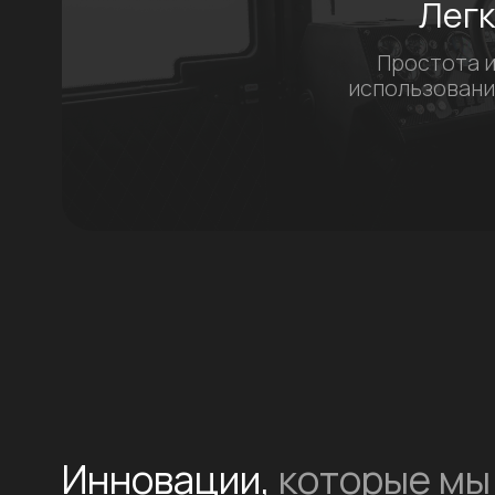
Обзоры и отзывы
Рыбалка на аэролодке в Выборге / Фантом 750 /
Аэролодки и Вездеходы Север