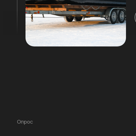
Преимущества
считается лучшей на
рынке аэрол
01
Проходимость
Высочайший уровень проходимости п
любой поверхности
03