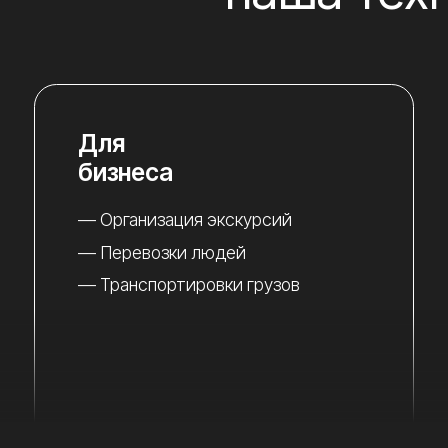
Для
Для
бизнеса
ор
— Организация экскурсий
— С
— Перевозки людей
— Го
— Транспортировки грузов
— С