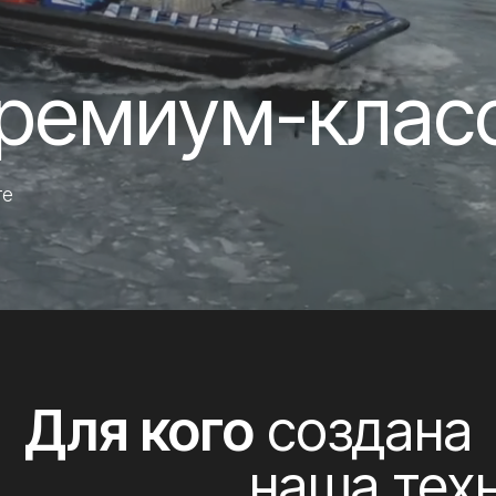
емиум-класса
ля кого
создана
наша техника