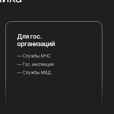
 гос.
ганизаций
лужбы МЧС
с. инспекция
лужбы МВД