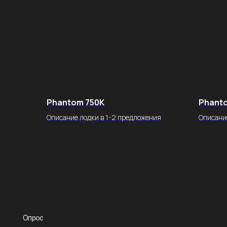
П
Опрос
Phantom 750K
Phant
стоимости
Описание лодки в 1-2 предложения
Описани