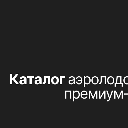
Каталог
аэролодок
премиум-клас