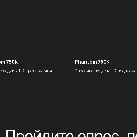
ройдите опрос, получ
консультацию 
om 750K
Phantom 750K
 аэролодки под ваши 
е лодки в 1-2 предложения
Описание лодки в 1-2 предлож