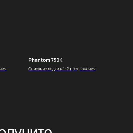
ите
и расчет
Phantom 750K
требования
ения
Описание лодки в 1-2 предложения