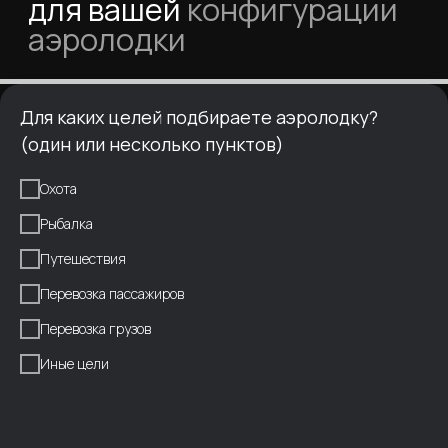
Подробнее
Для каких целей подбираете аэролодку?
До 12
(один или несколько пунктов)
Охота
Рыбалка
Путешествия
Перевозка пассажиров
Фантом 850А
от 15 270 000 ₽
Перевозка грузов
Большой салон на 12 человек с возможностью
дополнительного размещения еще пяти,
Иные цели
мощный двигатель и неизменный комфорт
лодок “Север”.
Подробнее