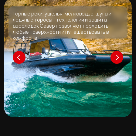
консультацию
Не просто консультация, а полная картина рынка!
Мы расскажем обо всех производителях, объясним,
какие комплектующие подойдут именно вам, и
подберем идеальный вариант под ваш бюджет.
Оставьте контакт, чтобы получить максимум
пользы от консультации!
Получить консультацию