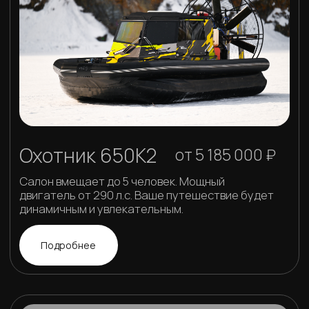
технологии "Север"
Нескользящее покрытие пировит
Фальшборт с нулевой пропускаемостью воздуха
Мощные двигатели от Toyota и Chevrolet
Усиленная рама
Неперегреваемый редуктор последнего поколения
Цельносварной алюминиевый корпус
Грузовая платформа для вещей и
добычи
Всесезонная чешуя 5 мм для защиты баллонов
Клееные стекла с увеличенным обзором