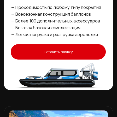
Любителям путешествий
— Температура эксплуатации от +45 до -45С
— Наличие спальных мест в каждой лодке
— Грузовая платформа с тентом
— Множество мест для хранения
Оставить заявку