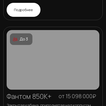
Наличие сертификатов качества,
соответствие требованиям и
стандартам РФ, соответствие
речному регистру
04
Высокий уровень
комфорта
Кожаный салон, раскладные сиденья,
вибро- и шумоизоляция салона