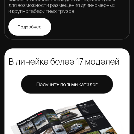
05
Возможности
Модели с грузоподъёмностью до
6,5 тонн и вместимостью до 14
человек
06
Комплектация
Базовая комплектация оснащена
всем необходимым, возможны
дополнительные опции под
любые нужды