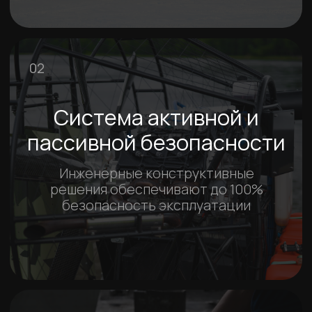
Помочь с выбором
Рыбалка на аэролодке в
Выборге / Фантом 750 /
Аэролодки и Вездеходы Север
Съемочная команда компании Север отправилась в
гости к Дмитрию - владельцу аэролодки Север
Фантом 750 в Выборге.