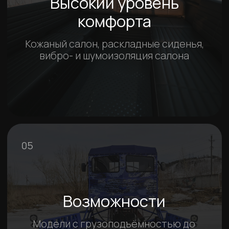
Охотник 650К1 / Прогулка по горным
рекам Ия и Эльдран, Иркутская
область
Водная прогулка по Иркутской области. Проедемся
по рекам Ия и Эльдран на аэролодке Охотник 650К1.