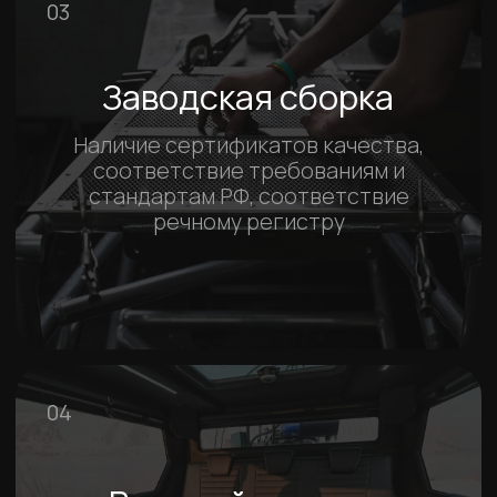
Водные маршруты Карелии /
Рускеала, Валаам / Фантом 750К,
Север 750К
В этом видео мы окунемся в путешествие по Карелии
вместе с командой Tour is, которая предоставляет
уникальные экскурсии на аэролодках Север 750К и
Фантом 750К.