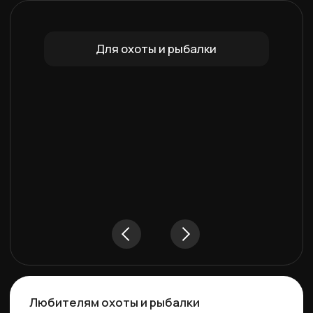
Любителям охоты и рыбалки
— Проходимость по любому типу покрытия
— Всесезонная конструкция баллонов
— Более 100 дополнительных аксессуаров
— Богатая базовая комплектация
— Лёгкая погрузка и разгрузка аэролодки
Оставить заявку
Для путешествий