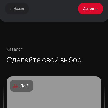
← Назад
Далее →
До 3
Фантом 850К+
от 15 098 000₽
Закрытая кабина, приподнятая над корпусом
для возможности размещения длинномерных
и крупногабаритных грузов
Подробнее
В линейке более 17 моделей