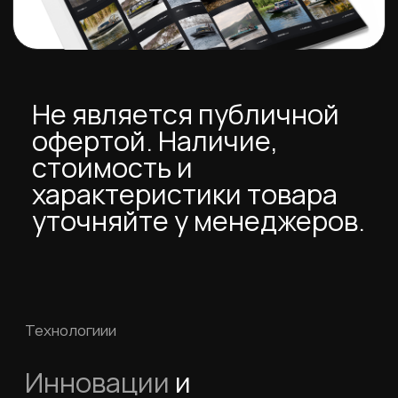
То, что нас выделяет
Особенности
аэролодок
компании Север
Зимние торосы или весенние паводки,
болотистые местности или снег, град,
ливень - не повод снижать скорость на
аэролодках Север