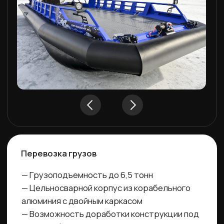
Опрос
Пройдите опрос
, получите
консультацию и
персональный расчет
для вашей
конфигурации
аэролодки