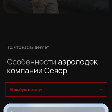
Выпущено
компании
аэролодок
85%
15+
Оригинальных
Моделей
запчастей
аэролодок
Узнайте, чем аэролодки "Север"
выигрывают у конкурентов — на фактах и
цифрах
“Север” vs конкуренты