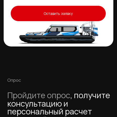
Охотник 650К2
от 5 185 000 ₽
Салон вмещает до 5 человек. Мощный
двигатель от 290 л.с. Ваше путешествие будет
динамичным и увлекательным.
Подробнее
До 8
Север 650
от 4 931 000 ₽
Удобные кресла для водителя и пассажира
в первом ряду и мягкое сплошное П-
образное сидение во втором.