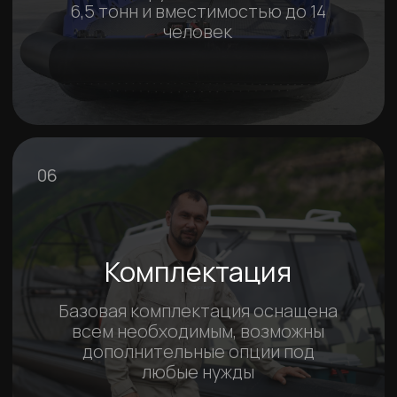
Мощь и универсальность на службе
Гимс МЧС / Север 650К
Познакомимся со старшим государственным
инспектором Гимс МЧС по Красноярскому краю,
Черепиным Олегом Александровичем
О нас
Производитель
аэролодок и вездеходов
премиум-класса с
10-летним опытом
и историей
700+
2000+
Сотрудников в